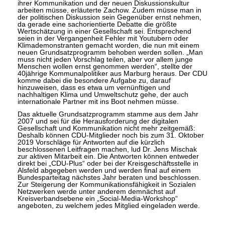
ihrer Kommunikation und der neuen Diskussionskultur
arbeiten müsse, erläuterte Zachow. Zudem müsse man in
der politischen Diskussion sein Gegenüber ernst nehmen,
da gerade eine sachorientierte Debatte die größte
Wertschätzung in einer Gesellschaft sei. Entsprechend
seien in der Vergangenheit Fehler mit Youtubern oder
Klimademonstranten gemacht worden, die nun mit einem
neuen Grundsatzprogramm behoben werden sollen. „Man
muss nicht jeden Vorschlag teilen, aber vor allem junge
Menschen wollen ernst genommen werden“, stellte der
40jährige Kommunalpolitiker aus Marburg heraus. Der CDU
komme dabei die besondere Aufgabe zu, darauf
hinzuweisen, dass es etwa um vernünftigen und
nachhaltigen Klima und Umweltschutz gehe, der auch
internationale Partner mit ins Boot nehmen müsse.
Das aktuelle Grundsatzprogramm stamme aus dem Jahr
2007 und sei für die Herausforderung der digitalen
Gesellschaft und Kommunikation nicht mehr zeitgemäß:
Deshalb können CDU-Mitglieder noch bis zum 31. Oktober
2019 Vorschläge für Antworten auf die kürzlich
beschlossenen Leitfragen machen, lud Dr. Jens Mischak
zur aktiven Mitarbeit ein. Die Antworten können entweder
direkt bei „CDU-Plus“ oder bei der Kreisgeschäftsstelle in
Alsfeld abgegeben werden und werden final auf einem
Bundesparteitag nächstes Jahr beraten und beschlossen.
Zur Steigerung der Kommunikationsfähigkeit in Sozialen
Netzwerken werde unter anderem demnächst auf
Kreisverbandsebene ein „Social-Media-Workshop“
angeboten, zu welchem jedes Mitglied eingeladen werde.